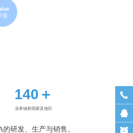
alue
价值
140＋
끅
业务辐射国家及地区
뀩
BA的研发、生产与销售。
뀥